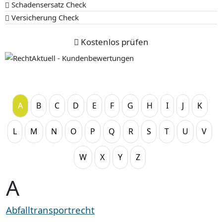
Schadensersatz Check
Versicherung Check
Kostenlos prüfen
A
B
C
D
E
F
G
H
I
J
K
L
M
N
O
P
Q
R
S
T
U
V
W
X
Y
Z
A
Abfalltransportrecht