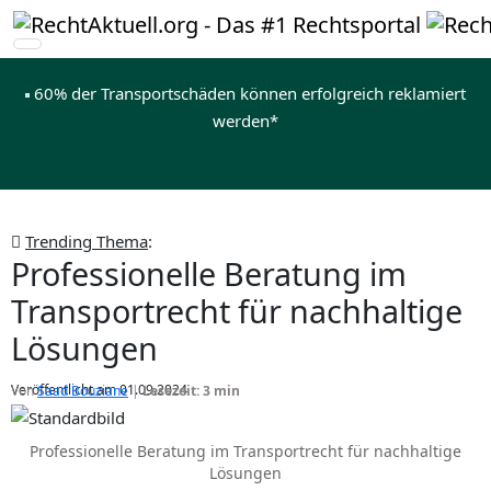
60% der Transportschäden können erfolgreich reklamiert
werden*
Trending Thema
:
Professionelle Beratung im
Transportrecht für nachhaltige
Lösungen
Veröffentlicht am 01.09.2024
Von
Saad Bouziane
|
Lesezeit: 3 min
Professionelle Beratung im Transportrecht für nachhaltige
Lösungen