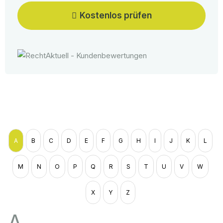
Kostenlos prüfen
A
B
C
D
E
F
G
H
I
J
K
L
M
N
O
P
Q
R
S
T
U
V
W
X
Y
Z
A