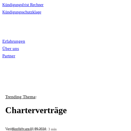
Kündigungsfrist Rechner
Kündigungsschutzklage
News
LiveChat

Mehr
Erfahrungen
Über uns
Partner
Trending Thema
:
Charterverträge
Veröffentlicht am 01.09.2024
Von
Saad Bouziane
|
Lesezeit: 3 min