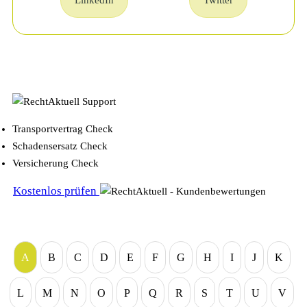
LinkedIn
Twitter
Transportvertrag Check
Schadensersatz Check
Versicherung Check
Kostenlos prüfen
A
B
C
D
E
F
G
H
I
J
K
L
M
N
O
P
Q
R
S
T
U
V