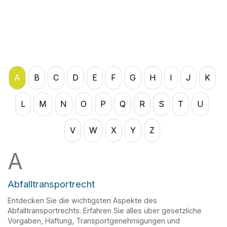
A
B
C
D
E
F
G
H
I
J
K
L
M
N
O
P
Q
R
S
T
U
V
W
X
Y
Z
A
Abfalltransportrecht
Entdecken Sie die wichtigsten Aspekte des
Abfalltransportrechts. Erfahren Sie alles über gesetzliche
Vorgaben, Haftung, Transportgenehmigungen und