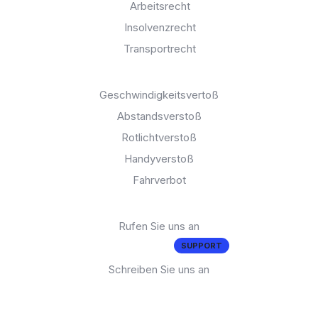
Arbeitsrecht
Insolvenzrecht
Transportrecht
Bußgeldkatalog:
Geschwindigkeitsvertoß
Abstandsverstoß
Rotlichtverstoß
Handyverstoß
Fahrverbot
Brauchen Sie Hilfe?
Rufen Sie uns an
02 11 - 93 885 - 1
SUPPORT
Schreiben Sie uns an
support@rechtaktuell.org