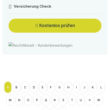
Versicherung Check
Kostenlos prüfen
A
B
C
D
E
F
G
H
I
J
K
L
M
N
O
P
Q
R
S
T
U
V
W