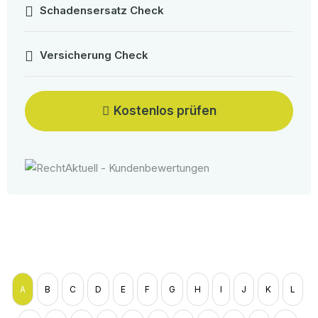
Schadensersatz Check
Versicherung Check
Kostenlos prüfen
A
B
C
D
E
F
G
H
I
J
K
L