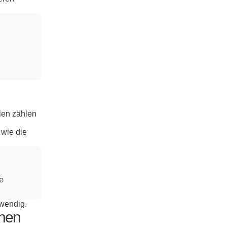
ilen zählen
 wie die
e
twendig.
anen