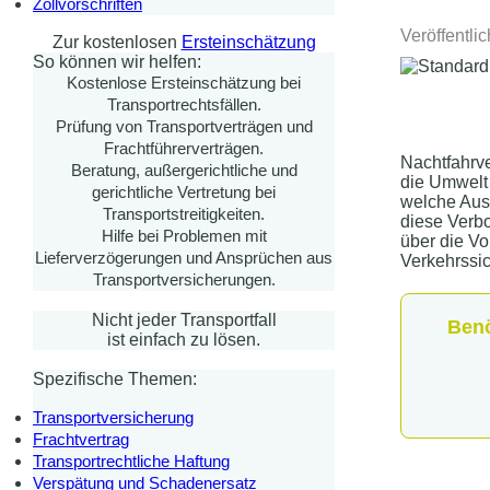
Zollvorschriften
Veröffentli
Zur kostenlosen
Ersteinschätzung
So können wir helfen:
Kostenlose Ersteinschätzung bei
Transportrechtsfällen.
Prüfung von Transportverträgen und
Frachtführerverträgen.
Nachtfahrve
Beratung, außergerichtliche und
die Umwelt 
gerichtliche Vertretung bei
welche Aus
Transportstreitigkeiten.
diese Verbo
Hilfe bei Problemen mit
über die Vo
Lieferverzögerungen und Ansprüchen aus
Verkehrssi
Transportversicherungen.
Nicht jeder Transportfall
Benö
ist einfach zu lösen.
Spezifische Themen:
Transportversicherung
Frachtvertrag
Transportrechtliche Haftung
Verspätung und Schadenersatz