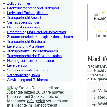
Zollvorschriften
Grenzüberschreitender Transport
Lade- und Entladepflichten
Transportrecht Anwalt
Vertragsbedingungen
Haftungsbegrenzung
Beförderung und Beförderungsvertrag
Laura
Zusammenarbeit mit Logistikdienstleistern
Transportrecht Beratung
Lieferung und Abnahme
Transportmittel und Maßnahmen
Transportrechtliche Dokumentation
Nachtf
Haftung bei Transportschäden
Lieferverzug
Nachtfahr
Schadensersatzansprüche
der Nacht z
den Anwohn
Versandbedingungen
die allgeme
Abwicklung und Reklamation
Verk
„Über die letzten 20 Jahre hinweg
haben wir mit Stolz zahlreiche
Redu
Mandanten
erfolgreich
vertreten und
Wohl
ihre Rechte im Transportrecht