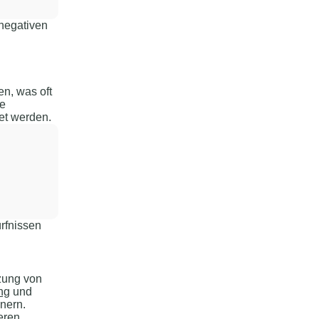
negativen
n, was oft
ie
et werden.
ürfnissen
zung von
ng
und
nern.
eren