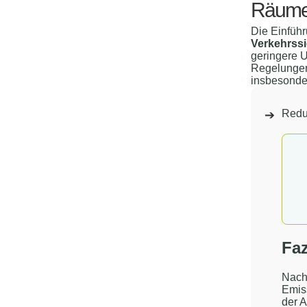
Räum
Die Einführ
Verkehrssi
geringere U
Regelungen 
insbesonde
Redu
Faz
Nacht
Emiss
der A