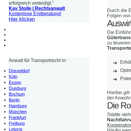
erfolgreich verteidigt.“
Kay Stolle | Rechtsanwalt
Durch die 
Kostenlose Erstberatung!
Folgen von 
Hier klicken
Auswir
Die Einfüh
Gütertrans
zu teureren
Transporte
Anwalt für Transportrecht in:
Erhö
Opti
Düsseldorf
Köln
Poten
Essen
Duisburg
Hierbei gil
Bochum
der Anwohn
Berlin
Die Ro
Hamburg
München
Städte ste
Frankfurt
Nachtfahr
Freiburg
Kooperatio
Leipzig
Häufig werd