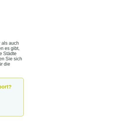
 als auch
n es gibt,
e Städte
en Sie sich
r die
port?