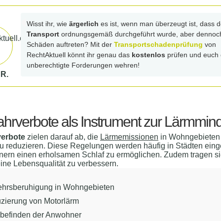
Wisst ihr, wie
ärgerlich
es ist, wenn man überzeugt ist, dass d
Transport
ordnungsgemäß durchgeführt wurde, aber dennoc
Schäden auftreten? Mit der
Transportschadenprüfung
von
RechtAktuell könnt ihr genau das
kostenlos
prüfen und euch
unberechtigte Forderungen wehren!
 R.
ahrverbote als Instrument zur Lärmmin
verbote
zielen darauf ab, die
Lärmemissionen
in Wohngebieten
u reduzieren. Diese Regelungen werden häufig in Städten eing
ern einen erholsamen Schlaf zu ermöglichen. Zudem tragen si
ine Lebensqualität zu verbessern.
ehrsberuhigung in Wohngebieten
zierung von Motorlärm
befinden der Anwohner