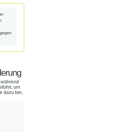
er
h
 gegen
derung
 während
eführt, um
e dazu bei,