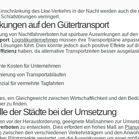
Einschränkung des Lkw-Verkehrs in der Nacht werden auch die 
Schlafstörungen verringert.
kungen auf den Gütertransport
rung von Nachtfahrverboten hat spürbare Auswirkungen auf den
port
.
Logistikunternehmen
müssen ihre Transportpläne anpasse
 Lösungen führt. Dies könnte jedoch auch positive Effekte auf d
ffizienz
haben, da alternative Transportzeiten besser ausgelast
hte Kosten für Unternehmen
mierung von Transportabläufen
zial für vermehrte Tagfahrten
t es, ein Gleichgewicht zwischen Wirtschaftlichkeit und den Bed
er zu finden.
lle der Städte bei der Umsetzung
hen vor der Herausforderung, geeignete Maßnahmen zur Umset
verboten
zu entwickeln. Dies erfordert ein hohes Maß an
Planu
n
zwischen den verschiedenen Verkehrsträgern und den Anwoh
en Pilotprojekte gestartet, um die Auswirkungen vor einer größ