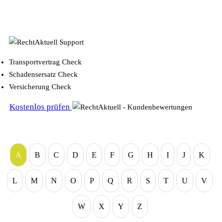
Transportvertrag Check
Schadensersatz Check
Versicherung Check
Kostenlos prüfen
A
B
C
D
E
F
G
H
I
J
K
L
M
N
O
P
Q
R
S
T
U
V
W
X
Y
Z