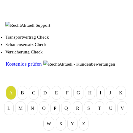
Transportvertrag Check
Schadensersatz Check
Versicherung Check
Kostenlos prüfen
A
B
C
D
E
F
G
H
I
J
K
L
M
N
O
P
Q
R
S
T
U
V
W
X
Y
Z