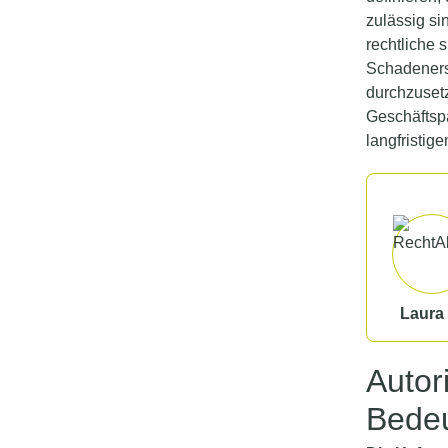
zulässig si
rechtliche 
Schadenersa
durchzusetz
Geschäftspa
langfristige
Laura 
Autor
Bedeu