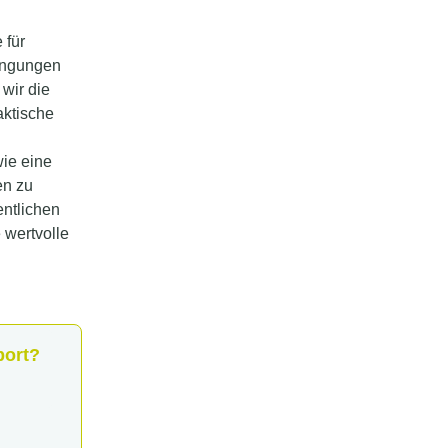
 für
ingungen
wir die
aktische
d
wie eine
en zu
entlichen
 wertvolle
port?