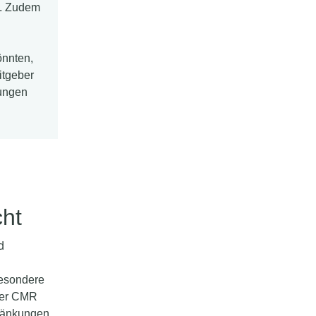
n. Zudem
önnten,
itgeber
rungen
ht
d
besondere
der CMR
hränkungen