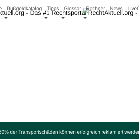
e
Bußgeldkatalog
Tipps
Glossar
Rechner
News
Live
eratung.
0% der Transportschäden können erfolgreich reklamiert werde