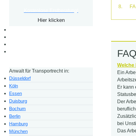
FA
Kostenlose Erstberatung!
Hier klicken
FAQs
Welche 
Anwalt für Transportrecht in:
Ein Arbe
Düsseldorf
Arbeitsz
Köln
Er kann 
Essen
Statusbe
Duisburg
Der Arbe
Bochum
beruflic
Zusätzli
Berlin
bei Unst
Hamburg
Das Arbe
München