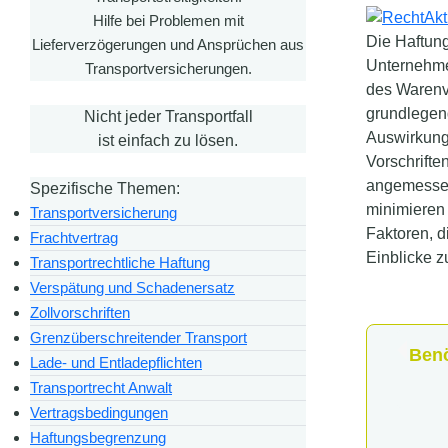
Hilfe bei Problemen mit
Die Haftung
Lieferverzögerungen und Ansprüchen aus
Unternehme
Transportversicherungen.
des Warenve
grundlegen
Nicht jeder Transportfall
Auswirkung
ist einfach zu lösen.
Vorschrifte
angemessen
Spezifische Themen:
minimieren 
Transportversicherung
Faktoren, d
Frachtvertrag
Einblicke z
Transportrechtliche Haftung
Verspätung und Schadenersatz
Zollvorschriften
Grenzüberschreitender Transport
Benö
Lade- und Entladepflichten
Transportrecht Anwalt
Vertragsbedingungen
Haftungsbegrenzung