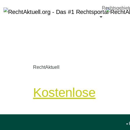
Rechtsgebiet
RechtAktuell
Transportrecht
Kostenlose
Erstb
6