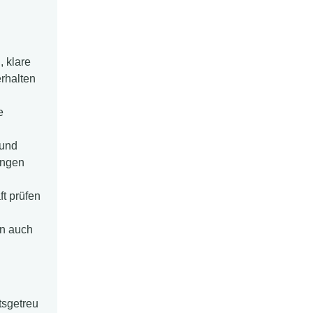
, klare
rhalten
e
 und
ungen
ft prüfen
en auch
tsgetreu