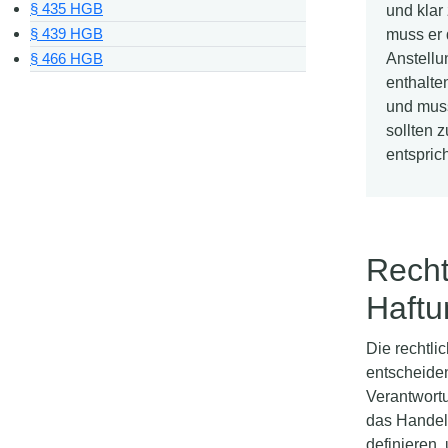
§ 435 HGB
und klar
§ 439 HGB
muss er 
Anstellu
§ 466 HGB
enthalte
und muss
sollten 
entspric
Recht
Haftu
Die rechtli
entscheiden
Verantwort
das Handel
definieren