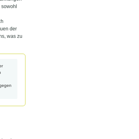
m sowohl
ch
auen der
ns, was zu
er
h
 gegen