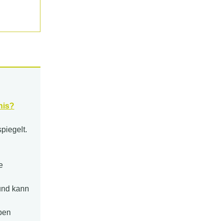
nis?
piegelt.
e
 und kann
aben