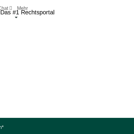
Chat

Mehr
n*