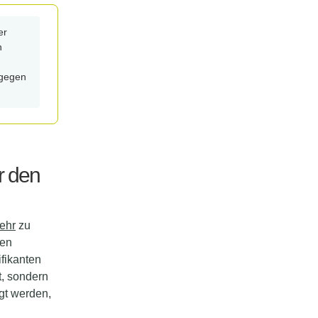
er
h
 gegen
r den
ehr
zu
men
fikanten
ft, sondern
gt werden,