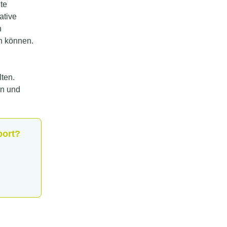
te
ative
h
n können.
lten.
nn und
port?