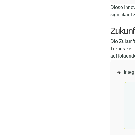
Diese Innov
signifikant
Zukunf
Die Zukunf
Trends zeic
auf folgend
Integ