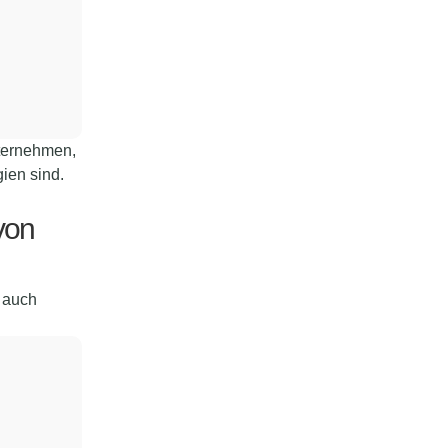
nternehmen,
ien sind.
von
s auch