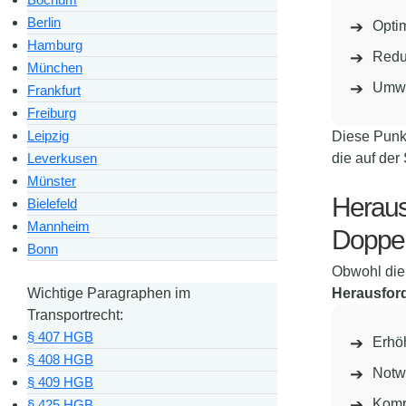
Berlin
Opti
Hamburg
Reduz
München
Umwe
Frankfurt
Freiburg
Leipzig
Diese Punk
Leverkusen
die auf der
Münster
Heraus
Bielefeld
Mannheim
Doppel
Bonn
Obwohl die 
Wichtige Paragraphen im
Herausfor
Transportrecht:
§ 407 HGB
Erhöh
§ 408 HGB
Notw
§ 409 HGB
Kompl
§ 425 HGB