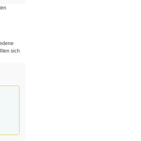
ten
iedene
lten sich