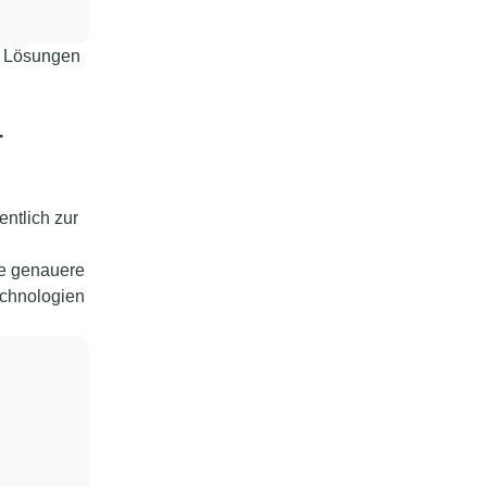
d Lösungen
r
ntlich zur
e genauere
echnologien