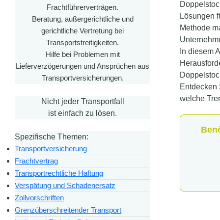
Doppelstock
Frachtführerverträgen.
Lösungen f
Beratung, außergerichtliche und
Methode max
gerichtliche Vertretung bei
Unternehme
Transportstreitigkeiten.
In diesem A
Hilfe bei Problemen mit
Herausford
Lieferverzögerungen und Ansprüchen aus
Doppelstock
Transportversicherungen.
Entdecken S
welche Tre
Nicht jeder Transportfall
ist einfach zu lösen.
Benö
Spezifische Themen:
Transportversicherung
Frachtvertrag
Transportrechtliche Haftung
Verspätung und Schadenersatz
Zollvorschriften
Grenzüberschreitender Transport