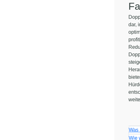
Fa
Dopp
dar, 
optim
profi
Reduz
Doppe
steig
Herau
biete
Hürd
entsc
weite
Was 
Wie 