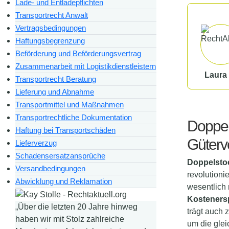
Lade- und Entladepflichten
Transportrecht Anwalt
Vertragsbedingungen
Haftungsbegrenzung
Beförderung und Beförderungsvertrag
Zusammenarbeit mit Logistikdienstleistern
Laura 
Transportrecht Beratung
Lieferung und Abnahme
Transportmittel und Maßnahmen
Transportrechtliche Dokumentation
Doppel
Haftung bei Transportschäden
Güterv
Lieferverzug
Schadensersatzansprüche
Doppelsto
Versandbedingungen
revolution
Abwicklung und Reklamation
wesentlich 
Kosteners
„Über die letzten 20 Jahre hinweg
trägt auch 
haben wir mit Stolz zahlreiche
um die glei