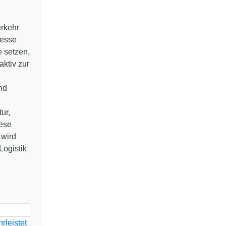
erkehr
zesse
e setzen,
aktiv zur
nd
ur,
iese
 wird
Logistik
rleistet