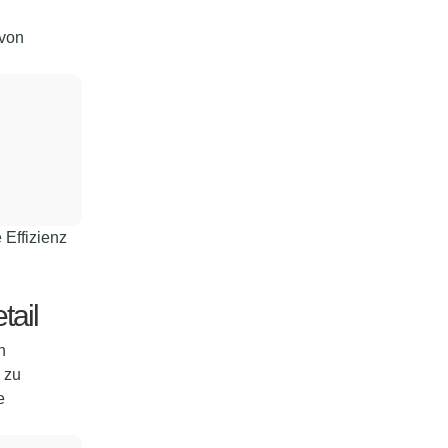
 von
 Effizienz
tail
n
zu
e