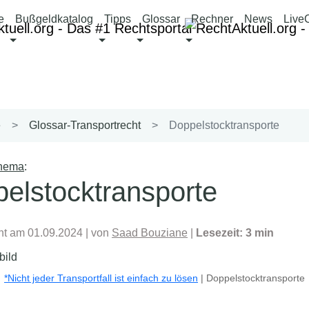
e
Bußgeldkatalog
Tipps
Glossar
Rechner
News
Live
e
Glossar-Transportrecht
Doppelstocktransporte
Thema
:
elstocktransporte
cht am 01.09.2024
| von
Saad Bouziane
|
Lesezeit: 3 min
*Nicht jeder Transportfall ist einfach zu lösen
| Doppelstocktransporte