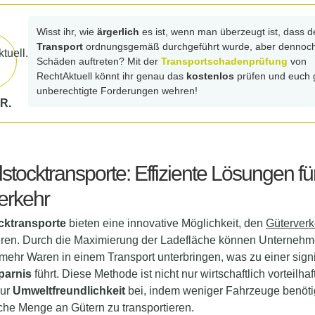
Wisst ihr, wie
ärgerlich
es ist, wenn man überzeugt ist, dass d
Transport
ordnungsgemäß durchgeführt wurde, aber dennoc
Schäden auftreten? Mit der
Transportschadenprüfung
von
RechtAktuell könnt ihr genau das
kostenlos
prüfen und euch
unberechtigte Forderungen wehren!
R.
stocktransporte: Effiziente Lösungen fü
erkehr
cktransporte
bieten eine innovative Möglichkeit, den
Güterverk
ieren. Durch die Maximierung der Ladefläche können Unterneh
mehr Waren in einem Transport unterbringen, was zu einer signi
parnis
führt. Diese Methode ist nicht nur wirtschaftlich vorteilha
zur
Umweltfreundlichkeit
bei, indem weniger Fahrzeuge benöti
che Menge an Gütern zu transportieren.