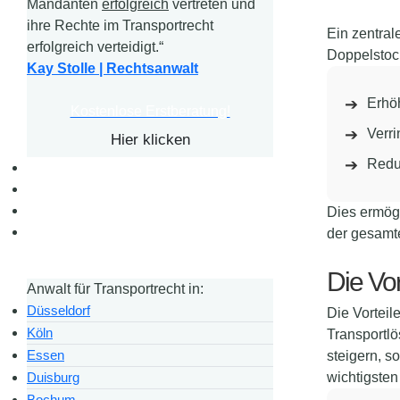
Mandanten
erfolgreich
vertreten und
ihre Rechte im Transportrecht
Ein zentral
erfolgreich verteidigt.“
Doppelstock
Kay Stolle | Rechtsanwalt
Erhö
Kostenlose Erstberatung!
Verr
Hier klicken
Redu
Dies ermögl
der gesamte
Die Vor
Anwalt für Transportrecht in:
Düsseldorf
Die Vorteil
Köln
Transportlö
Essen
steigern, s
Duisburg
wichtigsten
Bochum