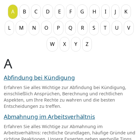
A
B
C
D
E
F
G
H
I
J
K
L
M
N
O
P
Q
R
S
T
U
V
W
X
Y
Z
A
Abfindung bei Kündigung
Erfahren Sie alles Wichtige zur Abfindung bei Kündigung,
einschließlich Ansprüchen, Berechnung und rechtlichen
Aspekten, um Ihre Rechte zu wahren und die besten
Entscheidungen zu treffen.
Abmahnung im Arbeitsverhältnis
Erfahren Sie alles Wichtige zur Abmahnung im
Arbeitsverhältnis: rechtliche Grundlagen, häufige Gründe und
richtige Reaktionen. Unsere Experten geben wertvolle Tipps,