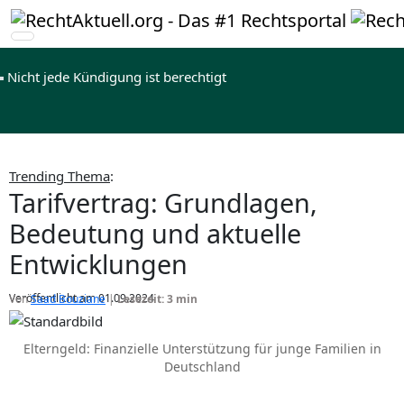
Nicht jede Kündigung ist berechtigt
Trending Thema
:
Tarifvertrag: Grundlagen,
Bedeutung und aktuelle
Entwicklungen
Veröffentlicht am 01.09.2024
Von
Saad Bouziane
|
Lesezeit: 3 min
Elterngeld: Finanzielle Unterstützung für junge Familien in
Deutschland