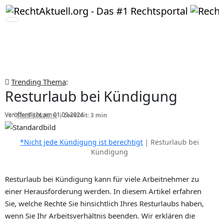
Trending Thema
:
Resturlaub bei Kündigung
Veröffentlicht am 01.09.2024
Von
Saad Bouziane
|
Lesezeit: 3 min
*Nicht jede Kündigung ist berechtigt
| Resturlaub bei
Kündigung
Resturlaub bei Kündigung kann für viele Arbeitnehmer zu
einer Herausforderung werden. In diesem Artikel erfahren
Sie, welche Rechte Sie hinsichtlich Ihres Resturlaubs haben,
wenn Sie Ihr Arbeitsverhältnis beenden. Wir erklären die