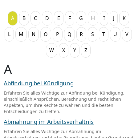
A
B
C
D
E
F
G
H
I
J
K
L
M
N
O
P
Q
R
S
T
U
V
W
X
Y
Z
A
Abfindung bei Kündigung
Erfahren Sie alles Wichtige zur Abfindung bei Kündigung,
einschließlich Ansprüchen, Berechnung und rechtlichen
Aspekten, um Ihre Rechte zu wahren und die besten
Entscheidungen zu treffen.
Abmahnung im Arbeitsverhältnis
Erfahren Sie alles Wichtige zur Abmahnung im
Arbeitsverhältnis: rechtliche Grundlagen, häufige Gründe und