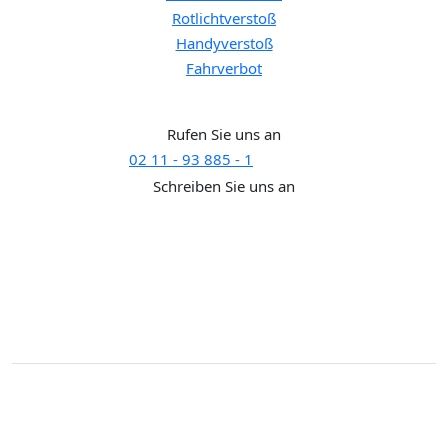
Rotlichtverstoß
Handyverstoß
Fahrverbot
Brauchen Sie Hilfe?
Rufen Sie uns an
02 11 - 93 885 - 1
SUPPORT
Schreiben Sie uns an
support@rechtaktuell.org
Kontakt
Impressum
Disclaimer