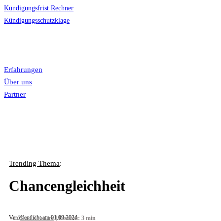
Kündigungsfrist Rechner
Kündigungsschutzklage
News
LiveChat

Mehr
Erfahrungen
Über uns
Partner
Trending Thema
:
Chancengleichheit
Veröffentlicht am 01.09.2024
Von
Saad Bouziane
|
Lesezeit: 3 min