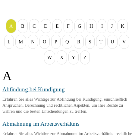
A
B
C
D
E
F
G
H
I
J
K
L
M
N
O
P
Q
R
S
T
U
V
W
X
Y
Z
A
Abfindung bei Kündigung
Erfahren Sie alles Wichtige zur Abfindung bei Kündigung, einschließlich
Ansprüchen, Berechnung und rechtlichen Aspekten, um Ihre Rechte zu
wahren und die besten Entscheidungen zu treffen.
Abmahnung im Arbeitsverhältnis
Erfahren Sie alles Wichtige zur Abmahnung im Arbeitsverhältnis: rechtliche