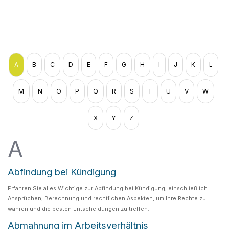
A
B
C
D
E
F
G
H
I
J
K
L
M
N
O
P
Q
R
S
T
U
V
W
X
Y
Z
A
Abfindung bei Kündigung
Erfahren Sie alles Wichtige zur Abfindung bei Kündigung, einschließlich
Ansprüchen, Berechnung und rechtlichen Aspekten, um Ihre Rechte zu
wahren und die besten Entscheidungen zu treffen.
Abmahnung im Arbeitsverhältnis