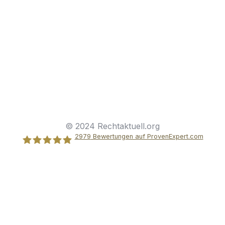
support@rechtaktuell.org
Kontakt
Impressum
Disclaimer
Datenschutz
Widerrufsbelehrung
© 2024 Rechtaktuell.org
2979
Bewertungen auf ProvenExpert.com
Stolle Rechtsanwälte