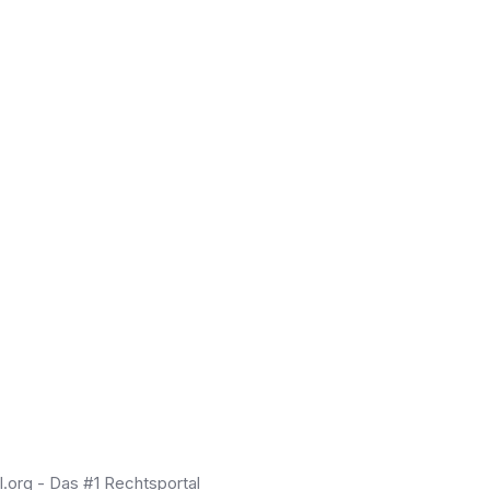
RechtAktuell
ARBEITSRECHT
Die wichtigsten Arbeitsrechtsfragen
für Arbeitnehmer Was Sie wissen
müssen
Kostenlose Erstberatung
(+1.850 Bewertungen)