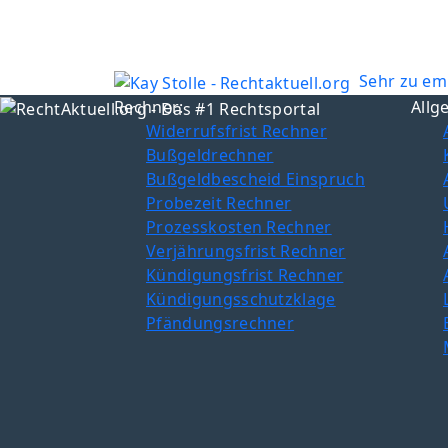
Sehr zu em
Rechner:
Allg
Widerrufsfrist Rechner
Bußgeldrechner
Bußgeldbescheid Einspruch
Probezeit Rechner
Prozesskosten Rechner
Verjährungsfrist Rechner
Kündigungsfrist Rechner
Kündigungsschutzklage
Pfändungsrechner