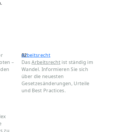
.
er
02
Arbeitsrecht
oten –
Das
Arbeitsrecht
ist ständig im
nden
Wandel. Informieren Sie sich
über die neuesten
Gesetzesänderungen, Urteile
und Best Practices.
lex
e
s zu