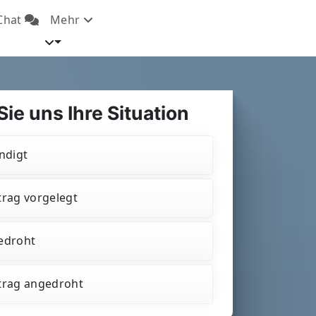
Chat
Mehr

ie uns Ihre Situation
ndigt
rag vorgelegt
edroht
trag angedroht