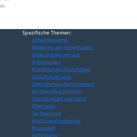
en
Spezifische Themen:
Arbeitszeugnis
Mobbing am Arbeitsplatz
Diskriminierung am
Arbeitsplatz
Kündigungsschutzklage
Gehaltskürzung
Gleichbehandlungsgesetz
Mutterschutzfristen
Teilzeitarbeit während
Elternzeit
Tarifvertrag
Fristlose Kündigung
Probezeit
Abfindung