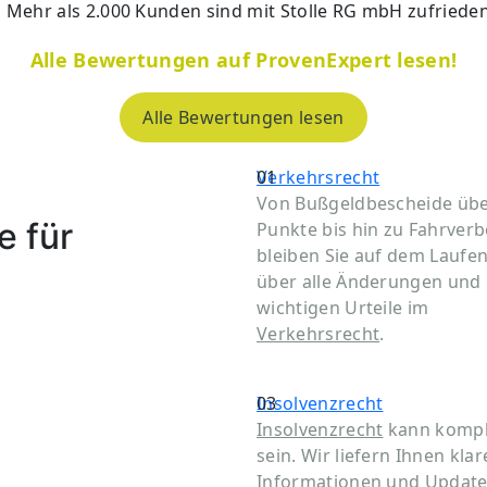
Mehr als 2.000 Kunden
sind mit Stolle RG mbH zufrieden
Alle Bewertungen auf ProvenExpert lesen!
Alle Bewertungen lesen
01
Verkehrsrecht
Von Bußgeldbescheide üb
e für
Punkte bis hin zu Fahrverb
bleiben Sie auf dem Laufe
über alle Änderungen und
wichtigen Urteile im
Verkehrsrecht
.
03
Insolvenzrecht
Insolvenzrecht
kann komp
sein. Wir liefern Ihnen klar
Informationen und Update