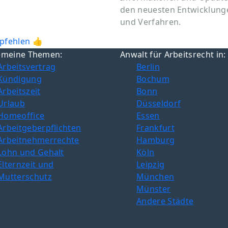
den neuesten Entwicklung
und Verfahren.
pfehlen 👍
emeine Themen:
Anwalt für Arbeitsrecht in:
Arbeitsvertrag
Berlin
Kündigung
Bochum
Arbeitszeit
Bonn
Urlaub
Düsseldorf
Homeoffice
Essen
Arbeitgeberpflichten
Frankfurt
Arbeitnehmerrechte
Hamburg
Lohn und Gehalt
Köln
Elternzeit und
Leipzig
Mutterschutz
München
Münster
Andere Städte