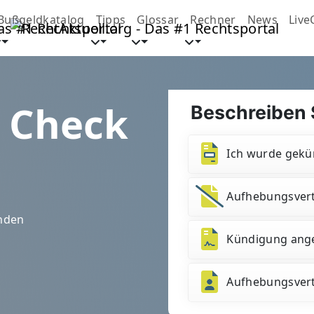
Bußgeldkatalog
Tipps
Glossar
Rechner
News
Live
r Check
Beschreiben S
Ich wurde gekü
Aufhebungsvert
unden
Kündigung ang
Aufhebungsver