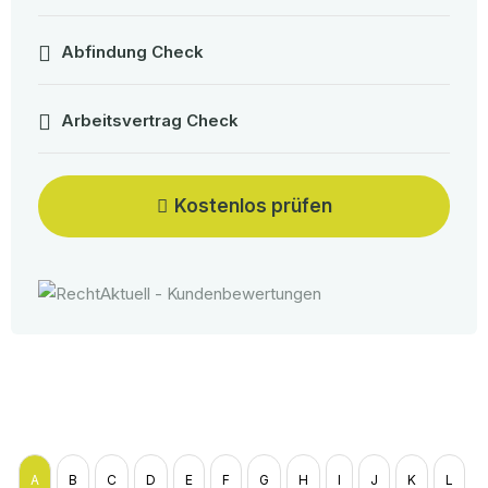
Abfindung Check
Arbeitsvertrag Check
Kostenlos prüfen
A
B
C
D
E
F
G
H
I
J
K
L