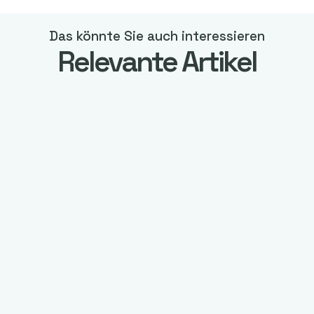
Das könnte Sie auch interessieren
Relevante Artikel
RechtAktuell
ARBEITSRECHT
Arbeitsrecht: Eine Einführung in Ihre
Rechte und Pflichten als Arbeitnehmer
Kostenlose Erstberatung
(+1.850 Bewertungen)