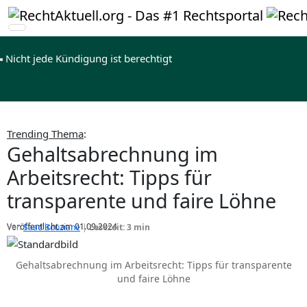
Nicht jede Kündigung ist berechtigt
Trending Thema
:
Gehaltsabrechnung im
Arbeitsrecht: Tipps für
transparente und faire Löhne
Veröffentlicht am 01.09.2024
Von
Saad Bouziane
|
Lesezeit: 3 min
Gehaltsabrechnung im Arbeitsrecht: Tipps für transparente
und faire Löhne