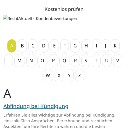
Kostenlos prüfen
A
B
C
D
E
F
G
H
I
J
K
L
M
N
O
P
Q
R
S
T
U
V
W
X
Y
Z
A
Abfindung bei Kündigung
Erfahren Sie alles Wichtige zur Abfindung bei Kündigung,
einschließlich Ansprüchen, Berechnung und rechtlichen
Aspekten, um Ihre Rechte zu wahren und die besten