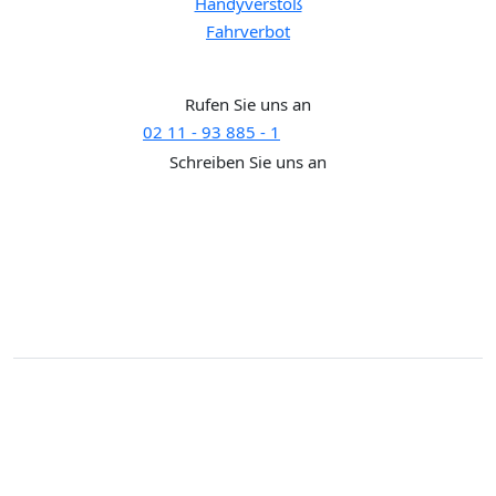
Handyverstoß
Fahrverbot
Brauchen Sie Hilfe?
Rufen Sie uns an
02 11 - 93 885 - 1
SUPPORT
Schreiben Sie uns an
support@rechtaktuell.org
Kontakt
Impressum
Disclaimer
Datenschutz
Widerrufsbelehrung