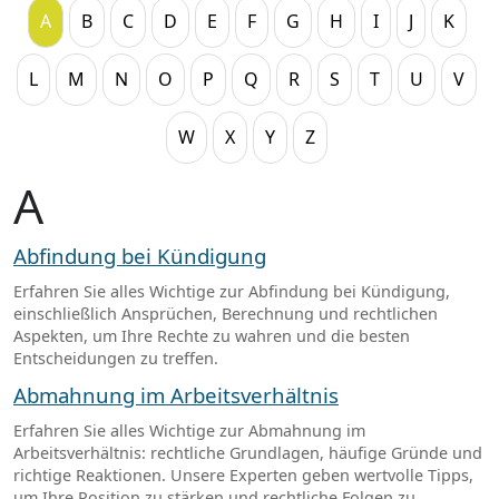
A
B
C
D
E
F
G
H
I
J
K
L
M
N
O
P
Q
R
S
T
U
V
W
X
Y
Z
A
Abfindung bei Kündigung
Erfahren Sie alles Wichtige zur Abfindung bei Kündigung,
einschließlich Ansprüchen, Berechnung und rechtlichen
Aspekten, um Ihre Rechte zu wahren und die besten
Entscheidungen zu treffen.
Abmahnung im Arbeitsverhältnis
Erfahren Sie alles Wichtige zur Abmahnung im
Arbeitsverhältnis: rechtliche Grundlagen, häufige Gründe und
richtige Reaktionen. Unsere Experten geben wertvolle Tipps,
um Ihre Position zu stärken und rechtliche Folgen zu