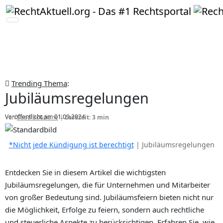
Trending Thema
:
Jubiläumsregelungen
Veröffentlicht am 01.09.2024
Von
Saad Bouziane
|
Lesezeit: 3 min
*Nicht jede Kündigung ist berechtigt
| Jubiläumsregelungen
Entdecken Sie in diesem Artikel die wichtigsten
Jubiläumsregelungen, die für Unternehmen und Mitarbeiter
von großer Bedeutung sind. Jubiläumsfeiern bieten nicht nur
die Möglichkeit, Erfolge zu feiern, sondern auch rechtliche
und steuerliche Aspekte zu berücksichtigen. Erfahren Sie, wie