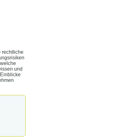
 rechtliche
tungsrisiken
 welche
wissen und
Einblicke
nehmen