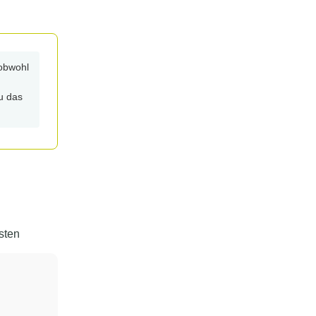
obwohl
u das
sten