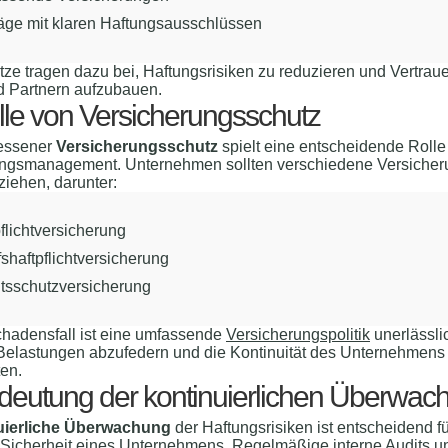
räge mit klaren Haftungsausschlüssen
ze tragen dazu bei, Haftungsrisiken zu reduzieren und Vertrau
 Partnern aufzubauen.
lle von Versicherungsschutz
essener
Versicherungsschutz
spielt eine entscheidende Rolle
ungsmanagement. Unternehmen sollten verschiedene Versicher
 ziehen, darunter:
flichtversicherung
shaftpflichtversicherung
tsschutzversicherung
chadensfall ist eine umfassende
Versicherungspolitik
unerlässli
 Belastungen abzufedern und die Kontinuität des Unternehmens
en.
deutung der kontinuierlichen Überwac
uierliche Überwachung
der Haftungsrisiken ist entscheidend fü
e Sicherheit eines Unternehmens. Regelmäßige interne Audits u