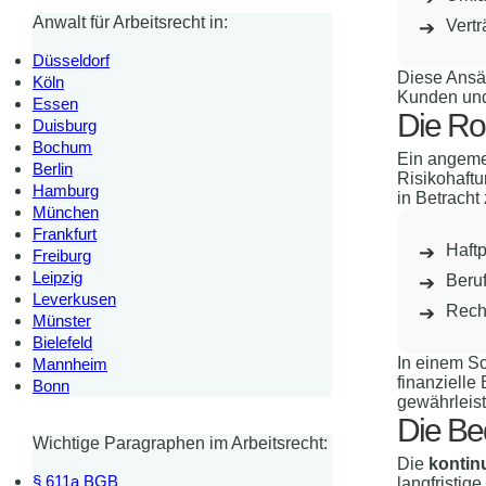
Anwalt für Arbeitsrecht in:
Vert
Düsseldorf
Diese Ansät
Köln
Kunden und
Essen
Die Ro
Duisburg
Bochum
Ein angem
Berlin
Risikohaft
Hamburg
in Betracht
München
Frankfurt
Haftp
Freiburg
Leipzig
Beruf
Leverkusen
Rech
Münster
Bielefeld
In einem S
Mannheim
finanzielle
Bonn
gewährleist
Die Be
Wichtige Paragraphen im Arbeitsrecht:
Die
kontin
§ 611a BGB
langfristig