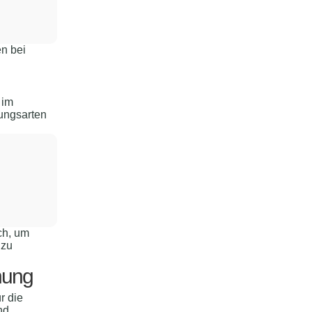
en bei
 im
ungsarten
ch, um
 zu
hung
r die
nd