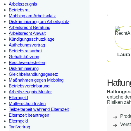
Arbeitszeugnis
Betriebsrat
Mobbing am Arbeitsplatz
Diskriminierung am Arbeitsplatz
Arbeitsrecht Beratung
Arbeitsrecht Anwalt
Kündigungsschutzklage
Aufhebungsvertrag
Betriebsratsarbeit
Laura
Gehaltskürzung
Beschwerdestellen
Diskriminierung
Gleichbehandlungsgesetz
Maßnahmen gegen Mobbing
Haftun
Betriebsvereinbarung
Haftungsri
Arbeitszeugnis Muster
entscheiden
Elterngeld
Risiken zäh
Mutterschutzfristen
Teilzeitarbeit während Elternzeit
Elternzeit beantragen
Produ
Elterngeld
Vers
Tarifvertrag