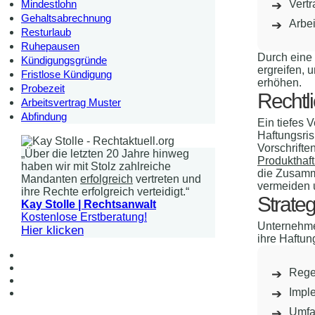
Vertr
Mindestlohn
Gehaltsabrechnung
Arbe
Resturlaub
Ruhepausen
Durch eine
Kündigungsgründe
ergreifen, 
Fristlose Kündigung
erhöhen.
Probezeit
Rechtl
Arbeitsvertrag Muster
Abfindung
Ein tiefes 
Haftungsri
Vorschrifte
„Über die letzten 20 Jahre hinweg
Produkthaft
haben wir mit Stolz zahlreiche
die Zusamme
Mandanten
erfolgreich
vertreten und
vermeiden 
ihre Rechte erfolgreich verteidigt.“
Strate
Kay Stolle | Rechtsanwalt
Kostenlose Erstberatung!
Unternehme
Hier klicken
ihre Haftun
Rege
Impl
Umfa