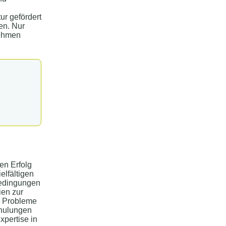
r gefördert
en. Nur
nehmen
gen Erfolg
lfältigen
bedingungen
ien zur
e Probleme
hulungen
xpertise in