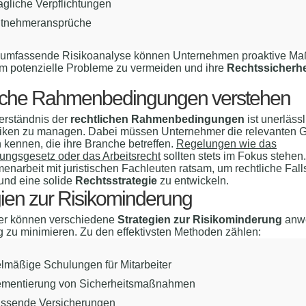
agliche Verpflichtungen
itnehmeransprüche
 umfassende Risikoanalyse können Unternehmen proaktive 
um potenzielle Probleme zu vermeiden und ihre
Rechtssicherhe
iche Rahmenbedingungen verstehen
Verständnis der
rechtlichen Rahmenbedingungen
ist unerläss
siken zu managen. Dabei müssen Unternehmer die relevanten 
n kennen, die ihre Branche betreffen.
Regelungen wie das
ungsgesetz oder das Arbeitsrecht
sollten stets im Fokus stehen
narbeit mit juristischen Fachleuten ratsam, um rechtliche Falls
und eine solide
Rechtsstrategie
zu entwickeln.
gien zur Risikominderung
r können verschiedene
Strategien zur Risikominderung
anw
g zu minimieren. Zu den effektivsten Methoden zählen:
lmäßige Schulungen für Mitarbeiter
ementierung von Sicherheitsmaßnahmen
ssende Versicherungen