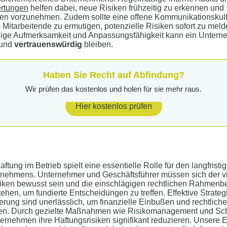
rtungen
helfen dabei, neue Risiken frühzeitig zu erkennen und
n vorzunehmen. Zudem sollte eine offene Kommunikationskultu
Mitarbeitende zu ermutigen, potenzielle Risiken sofort zu meld
dige Aufmerksamkeit und Anpassungsfähigkeit kann ein Unter
 und
vertrauenswürdig
bleiben.
Haben Sie Recht auf Abfindung?
Wir prüfen das kostenlos und holen für sie mehr raus.
Hier kostenlos prüfen
ftung im Betrieb spielt eine essentielle Rolle für den langfristi
rnehmens. Unternehmer und Geschäftsführer müssen sich der vie
siken bewusst sein und die einschlägigen rechtlichen Rahmen
ehen, um fundierte Entscheidungen zu treffen. Effektive Strateg
rung sind unerlässlich, um finanzielle Einbußen und rechtlich
en. Durch gezielte Maßnahmen wie Risikomanagement und Sc
rnehmen ihre Haftungsrisiken signifikant reduzieren. Unsere E