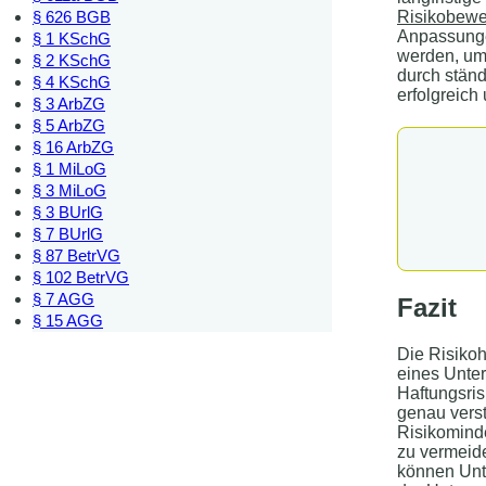
Risikobewe
§ 626 BGB
Anpassunge
§ 1 KSchG
werden, um 
§ 2 KSchG
durch stän
§ 4 KSchG
erfolgreich
§ 3 ArbZG
§ 5 ArbZG
§ 16 ArbZG
§ 1 MiLoG
§ 3 MiLoG
§ 3 BUrlG
§ 7 BUrlG
§ 87 BetrVG
§ 102 BetrVG
§ 7 AGG
Fazit
§ 15 AGG
Die Risikoha
eines Unte
Haftungsri
genau verst
Risikominde
zu vermeid
können Unte