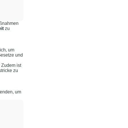
Maßnahmen
it
zu
lich, um
Gesetze und
. Zudem ist
tricke zu
enden, um