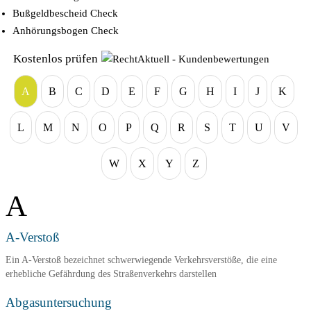
Bußgeldbescheid Check
Anhörungsbogen Check
Kostenlos prüfen
A
B
C
D
E
F
G
H
I
J
K
L
M
N
O
P
Q
R
S
T
U
V
W
X
Y
Z
A
A-Verstoß
Ein A-Verstoß bezeichnet schwerwiegende Verkehrsverstöße, die eine
erhebliche Gefährdung des Straßenverkehrs darstellen
Abgasuntersuchung