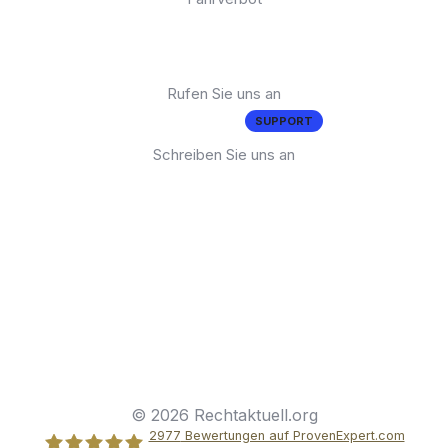
Brauchen Sie Hilfe?
Rufen Sie uns an
02 11 - 93 885 - 1
SUPPORT
Schreiben Sie uns an
support@rechtaktuell.org
Kontakt
Impressum
Disclaimer
Datenschutz
Widerrufsbelehrung
© 2026 Rechtaktuell.org
2977
Bewertungen auf ProvenExpert.com