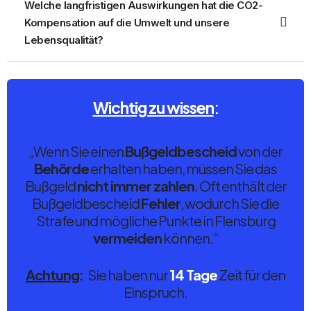
Welche langfristigen Auswirkungen hat die CO2-
Kompensation auf die Umwelt und unsere
Lebensqualität?
Wichtig zu wissen
:
„Wenn Sie einen
Bußgeldbescheid
von der
Behörde
erhalten haben, müssen Sie das
Bußgeld
nicht immer zahlen
. Oft enthält der
Bußgeldbescheid
Fehler
, wodurch Sie die
Strafe und mögliche Punkte in Flensburg
vermeiden
können.“
Achtung
:
Sie haben nur
14 Tage
Zeit für den
Einspruch.