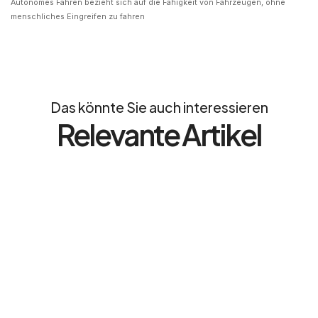
Autonomes Fahren bezieht sich auf die Fähigkeit von Fahrzeugen, ohne
menschliches Eingreifen zu fahren
Das könnte Sie auch interessieren
Relevante Artikel
RechtAktuell
VERKEHRSRECHT
In der Baustelle geblitzt: Drohen
höhere Bußgelder?