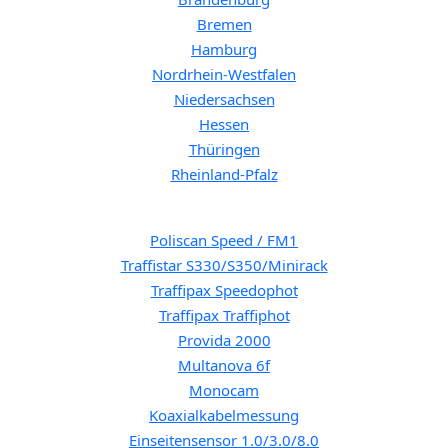
Bremen
Hamburg
Nordrhein-Westfalen
Niedersachsen
Hessen
Thüringen
Rheinland-Pfalz
Blitzer:
Poliscan Speed / FM1
Traffistar S330/S350/Minirack
Traffipax Speedophot
Traffipax Traffiphot
Provida 2000
Multanova 6f
Monocam
Koaxialkabelmessung
Einseitensensor 1.0/3.0/8.0