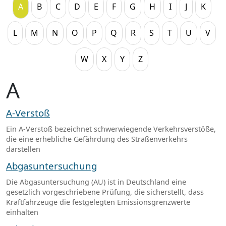
A
B
C
D
E
F
G
H
I
J
K
L
M
N
O
P
Q
R
S
T
U
V
W
X
Y
Z
A
A-Verstoß
Ein A-Verstoß bezeichnet schwerwiegende Verkehrsverstöße,
die eine erhebliche Gefährdung des Straßenverkehrs
darstellen
Abgasuntersuchung
Die Abgasuntersuchung (AU) ist in Deutschland eine
gesetzlich vorgeschriebene Prüfung, die sicherstellt, dass
Kraftfahrzeuge die festgelegten Emissionsgrenzwerte
einhalten