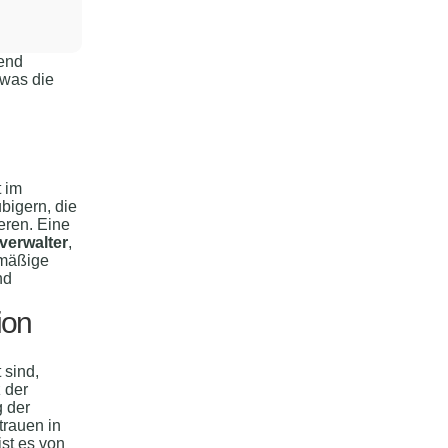
send
 was die
t im
bigern, die
ieren. Eine
verwalter
,
lmäßige
nd
ion
 sind,
 der
g der
trauen in
st es von