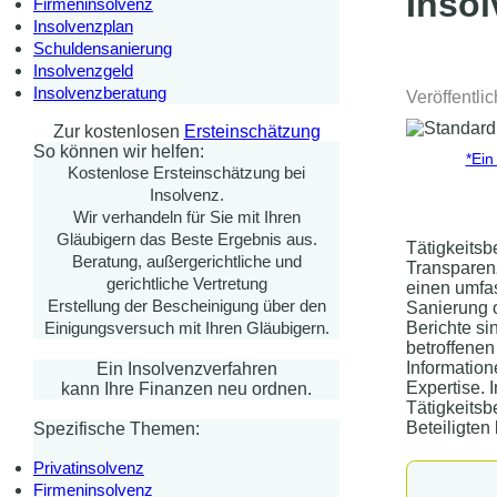
Insol
Firmeninsolvenz
Insolvenzplan
Schuldensanierung
Insolvenzgeld
Insolvenzberatung
Veröffentli
Zur kostenlosen
Ersteinschätzung
So können wir helfen:
*Ein
Kostenlose Ersteinschätzung bei
Insolvenz.
Wir verhandeln für Sie mit Ihren
Gläubigern das Beste Ergebnis aus.
Tätigkeitsb
Beratung, außergerichtliche und
Transparenz
gerichtliche Vertretung
einen umfas
Erstellung der Bescheinigung über den
Sanierung 
Berichte si
Einigungsversuch mit Ihren Gläubigern.
betroffenen
Information
Ein Insolvenzverfahren
Expertise. 
kann Ihre Finanzen neu ordnen.
Tätigkeitsb
Beteiligten
Spezifische Themen:
Privatinsolvenz
Firmeninsolvenz