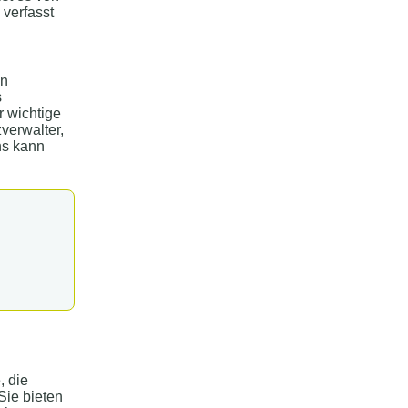
 verfasst
n
s
r wichtige
verwalter,
ns kann
, die
Sie bieten