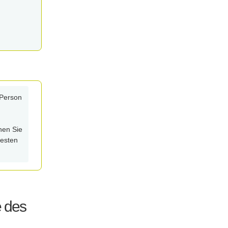
 Person
en Sie
besten
e des