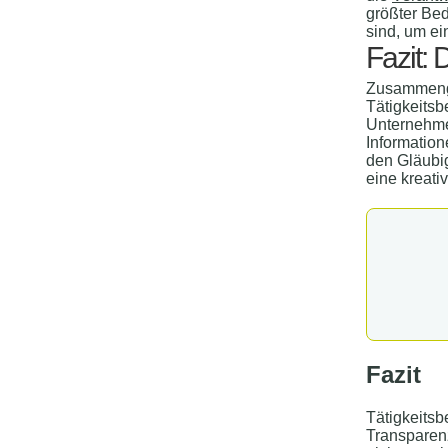
größter Bed
sind, um ei
Fazit:
Zusammenge
Tätigkeitsb
Unternehmen
Information
den Gläubig
eine kreati
Fazit
Tätigkeitsb
Transparenz