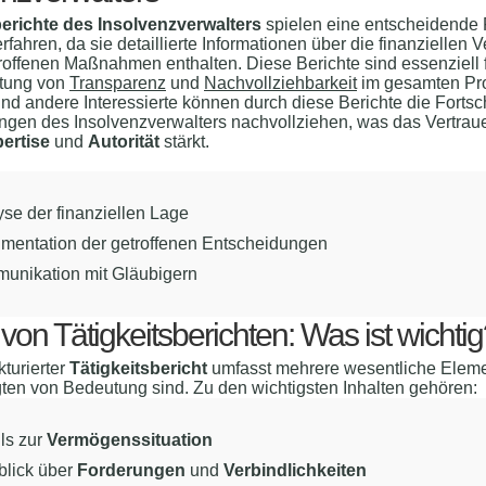
berichte des Insolvenzverwalters
spielen eine entscheidende 
rfahren, da sie detaillierte Informationen über die finanziellen V
roffenen Maßnahmen enthalten. Diese Berichte sind essenziell f
tung von
Transparenz
und
Nachvollziehbarkeit
im gesamten Pr
nd andere Interessierte können durch diese Berichte die Fortsch
ngen des Insolvenzverwalters nachvollziehen, was das Vertrau
ertise
und
Autorität
stärkt.
se der finanziellen Lage
mentation der getroffenen Entscheidungen
unikation mit Gläubigern
 von Tätigkeitsberichten: Was ist wichti
kturierter
Tätigkeitsbericht
umfasst mehrere wesentliche Elemen
igten von Bedeutung sind. Zu den wichtigsten Inhalten gehören:
ls zur
Vermögenssituation
blick über
Forderungen
und
Verbindlichkeiten