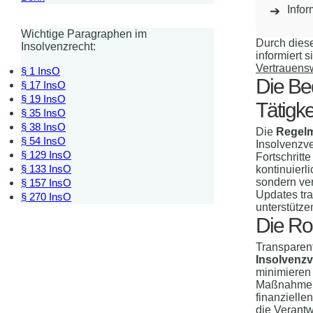
Info
Wichtige Paragraphen im
Durch diese
Insolvenzrecht:
informiert
Vertrauens
§ 1 InsO
Die Be
§ 17 InsO
§ 19 InsO
Tätigke
§ 35 InsO
§ 38 InsO
Die
Regelm
§ 54 InsO
Insolvenzve
§ 129 InsO
Fortschritt
§ 133 InsO
kontinuierl
sondern ve
§ 157 InsO
Updates tra
§ 270 InsO
unterstütze
Die Ro
Transparent
Insolvenzv
minimieren
Maßnahmen, 
finanzielle
die
Verantwo