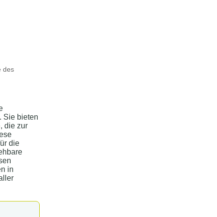
e des
e
 Sie bieten
, die zur
iese
ür die
iehbare
ssen
n in
ller