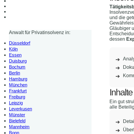
Tätigkeits
Insolvenzve
und die get
Gewährleis
Gläubiger u
Anwalt für Privatinsolvenz in:
Entscheidu
dessen
Exp
Düsseldorf
Köln
Essen
Analy
Duisburg
Bochum
Doku
Berlin
Komm
Hamburg
München
Inhalte
Frankfurt
Freiburg
Ein gut stru
Leipzig
alle Beteil
Leverkusen
Münster
Bielefeld
Detai
Mannheim
Über
Bonn