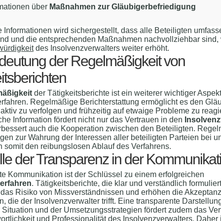
rmationen über
Maßnahmen zur Gläubigerbefriedigung
 Informationen wird sichergestellt, dass alle Beteiligten umfas
 sind und die entsprechenden Maßnahmen nachvollziehbar sind,
würdigkeit
des Insolvenzverwalters weiter erhöht.
deutung der Regelmäßigkeit von
itsberichten
äßigkeit
der Tätigkeitsberichte ist ein weiterer wichtiger Aspek
rfahren. Regelmäßige Berichterstattung ermöglicht es den Gläu
e aktiv zu verfolgen und frühzeitig auf etwaige Probleme zu reag
iche Information fördert nicht nur das Vertrauen in den
Insolvenz
rbessert auch die Kooperation zwischen den Beteiligten. Rege
gen zur Wahrung der Interessen aller beteiligten Parteien bei u
n somit den reibungslosen Ablauf des Verfahrens.
lle der Transparenz in der Kommunikat
e Kommunikation ist der Schlüssel zu einem erfolgreichen
erfahren
. Tätigkeitsberichte, die klar und verständlich formuliert
 das Risiko von Missverständnissen und erhöhen die Akzeptanz
die der Insolvenzverwalter trifft. Eine transparente Darstellun
n Situation und der Umsetzungsstrategien fördert zudem das Ver
rtlichkeit
und
Professionalität
des Insolvenzverwalters. Daher i