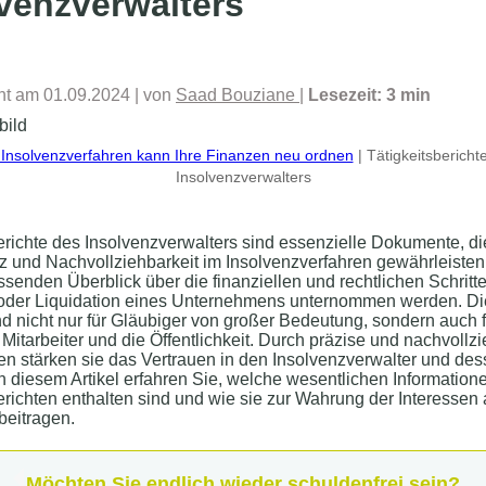
venzverwalters
cht am 01.09.2024
| von
Saad Bouziane
|
Lesezeit: 3 min
 Insolvenzverfahren kann Ihre Finanzen neu ordnen
| Tätigkeitsbericht
Insolvenzverwalters
erichte des Insolvenzverwalters sind essenzielle Dokumente, di
 und Nachvollziehbarkeit im Insolvenzverfahren gewährleisten.
senden Überblick über die finanziellen und rechtlichen Schritte
oder Liquidation eines Unternehmens unternommen werden. D
nd nicht nur für Gläubiger von großer Bedeutung, sondern auch f
 Mitarbeiter und die Öffentlichkeit. Durch präzise und nachvollz
en stärken sie das Vertrauen in den Insolvenzverwalter und de
In diesem Artikel erfahren Sie, welche wesentlichen Informatione
erichten enthalten sind und wie sie zur Wahrung der Interessen a
 beitragen.
Möchten Sie endlich wieder schuldenfrei sein?