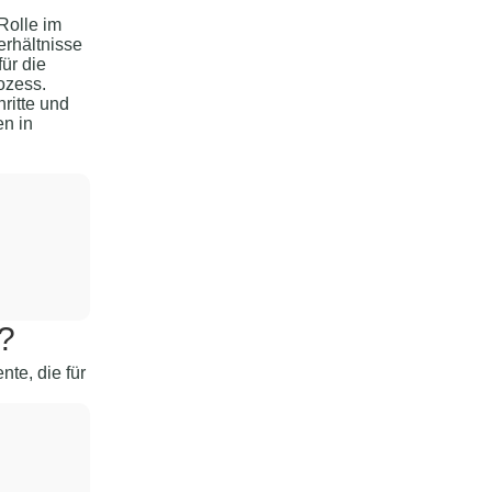
Rolle im
erhältnisse
ür die
ozess.
ritte und
en in
g?
te, die für