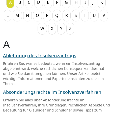
A
B
C
D
E
F
G
H
I
J
K
L
M
N
O
P
Q
R
S
T
U
V
W
X
Y
Z
A
Ablehnung des Insolvenzantrags
Erfahren Sie, was es bedeutet, wenn ein Insolvenzantrag
abgelehnt wird, welche rechtlichen Konsequenzen dies hat
und wie Sie damit umgehen können. Unser Artikel bietet
wichtige Informationen und Experteneinsichten zu diesem
Thema.
Absonderungsrechte im Insolvenzverfahren
Erfahren Sie alles über Absonderungsrechte im
Insolvenzverfahren, ihre Grundlagen, rechtlichen Aspekte und
Bedeutung für Gläubiger und Schuldner sowie Tipps zum