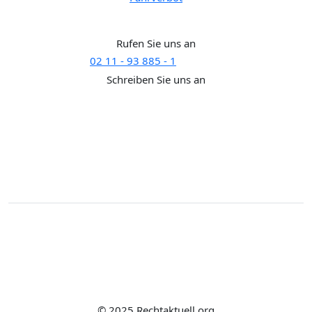
Brauchen Sie Hilfe?
Rufen Sie uns an
02 11 - 93 885 - 1
SUPPORT
Schreiben Sie uns an
support@rechtaktuell.org
Kontakt
Impressum
Disclaimer
Datenschutz
Widerrufsbelehrung
© 2025 Rechtaktuell.org