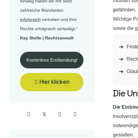
müssen sorg
hinweg haben wir mit Stolz
gefährden.
zahlreiche Mandanten
Wichtige Pu
erfolgreich
vertreten und ihre
sowie die 
Rechte erfolgreich verteidigt.“
Kay Stolle | Rechtsanwalt
Fris
Recht
Kostenlose Erstberatung!
Gläub
Hier klicken
Die Un
Die Einbi
Insolvenzp
notwendige 
gestalten.