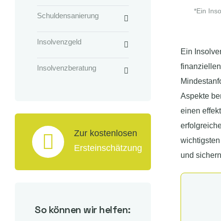
*Ein Ins
Schuldensanierung
Insolvenzgeld
Ein Insolve
finanzielle
Insolvenzberatung
Mindestanfo
Aspekte ber
einen effek
erfolgreich
Zur kostenlosen
wichtigsten
Ersteinschätzung
und sichern
So können wir helfen: