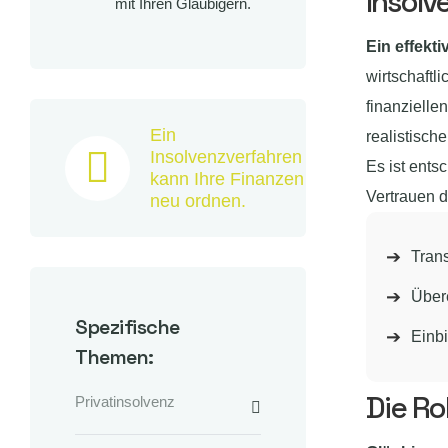
Insolv
mit Ihren Gläubigern.
Ein effekt
wirtschaftl
finanzielle
Ein
realistisch
Insolvenzverfahren
Es ist ents
kann Ihre Finanzen
Vertrauen d
neu ordnen.
Trans
Über
Spezifische
Einb
Themen:
Die Ro
Privatinsolvenz