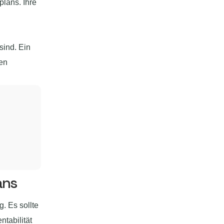
lans. Ihre
sind. Ein
nen
ans
g. Es sollte
ntabilität