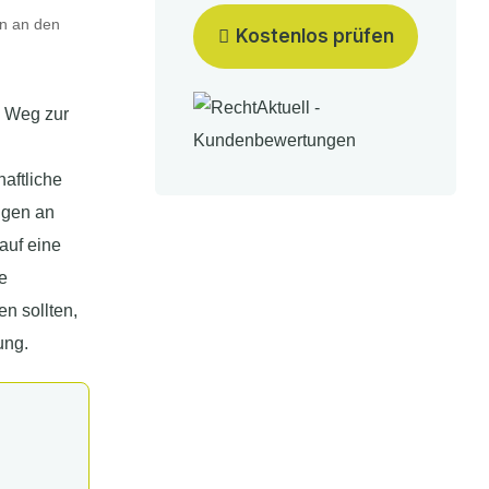
n an den
Kostenlos prüfen
n Weg zur
haftliche
ngen an
auf eine
e
n sollten,
ung.