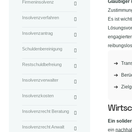
Gläubiger 
Firmeninsolvenz
Zustimmung 
Insolvenzverfahren
Es ist wicht
Lösungsvors
Insolvenzantrag
engagierter
reibungslos
Schuldenbereinigung
Tran
Restschuldbefreiung
Berü
Insolvenzverwalter
Ziel
Insolvenzkosten
Wirtsc
Insolvenzrecht Beratung
Ein solider
Insolvenzrecht Anwalt
ein
nachhal