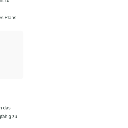
ht zu
es Plans
n das
gfähig zu